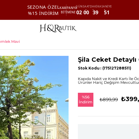
SEZONA ÖZEL
GÜN
SAAT
DAKİKA
SANİYE
KAMPANYA
02
00
39
50
%15 İNDİRİM
BİTİMİNE
Gömlek Mavi
Şila Ceket Detayl
Stok Kodu
(175127288511)
Kapıda Nakit ve Kredi Kartı İle 
Ürünler Hariç Değişim Mevcuttur.
%
56
₺399
₺899,99
İndirim