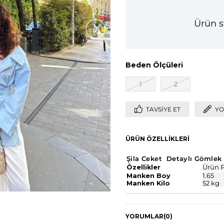
›
Ürün s
Beden Ölçüleri
1
2
TAVSIYE ET
YO
ÜRÜN ÖZELLIKLERI
Şila Ceket Detaylı Gömlek
Özellikler
Ürün P
Manken Boy
1.65
Manken Kilo
52 kg
YORUMLAR
(0)