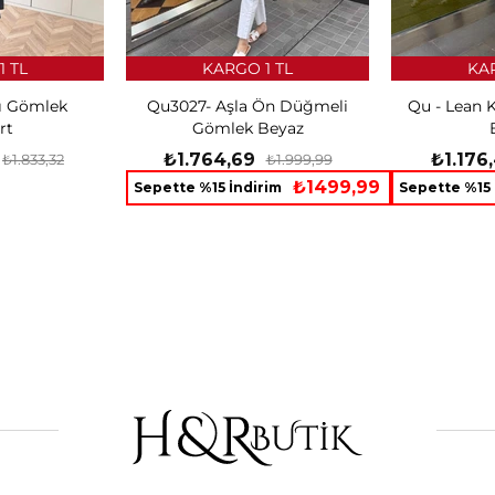
1 TL
KARGO 1 TL
KAR
lı Gömlek
Qu3027- Aşla Ön Düğmeli
Qu - Lean 
rt
Gömlek Beyaz
₺1.764,69
₺1.176
₺1.833,32
₺1.999,99
₺1499,99
Sepette %15 İndirim
Sepette %15 