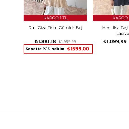
KARGO 1 TL
KARGO 
Ru - Giza Fisto Gömlek Bej
Hen- İlsa Taş
Lacive
₺1.881,18
₺1.099,99
₺1.999,99
₺1599,00
Sepette %15 İndirim