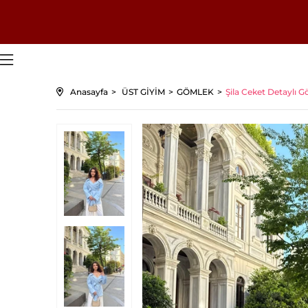
Anasayfa
ÜST GİYİM
GÖMLEK
Şila Ceket Detaylı 