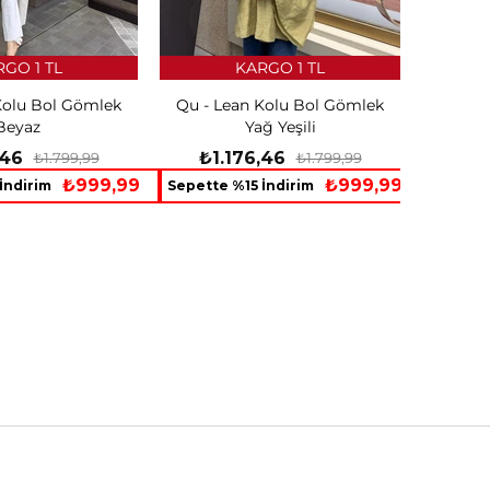
GO 1 TL
KARGO 1 TL
Kolu Bol Gömlek
Qu - Lean Kolu Bol Gömlek
Beyaz
Yağ Yeşili
,46
₺1.176,46
₺1.799,99
₺1.799,99
₺999,99
₺999,99
İndirim
Sepette %15 İndirim