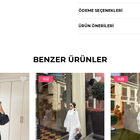
ÖDEME SEÇENEKLERI
ÜRÜN ÖNERILERI
BENZER ÜRÜNLER
%12
%35