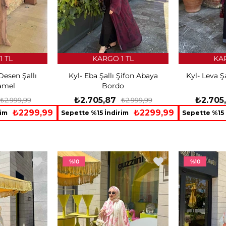
1 TL
KARGO 1 TL
KAR
Desen Şallı
Kyl- Eba Şallı Şifon Abaya
Kyl- Leva Ş
amel
Bordo
₺2.705,87
₺2.705
₺2.999,99
₺2.999,99
₺2299,99
₺2299,99
rim
Sepette %15 İndirim
Sepette %15 
%10
%10