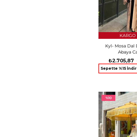
KARGO 
Kyl- Mosa Dal 
Abaya C
₺2.705,87
Sepette %15 İndi
%10