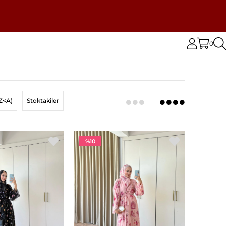
0
Z<A)
Stoktakiler
%10