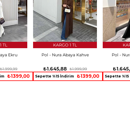
1 TL
KARGO 1 TL
KAR
baya Ekru
Pol - Nura Abaya Kahve
Pol - Nu
₺1.645,88
₺1.645
₺1.999,99
₺1.999,99
₺1399,00
₺1399,00
rim
Sepette %15 İndirim
Sepette %15 