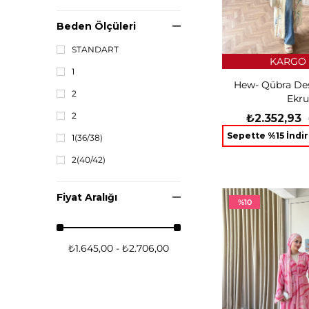
Beden Ölçüleri
STANDART
KARGO 
1
Hew- Qübra Des
2
Ekru
2
₺2.352,93
Sepette %15 İndi
1(36/38)
2(40/42)
Fiyat Aralığı
%10
₺1.645,00 - ₺2.706,00