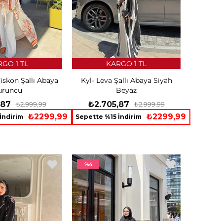
GO 1 TL
KARGO 1 TL
iskon Şallı Abaya
Kyl- Leva Şallı Abaya Siyah
uruncu
Beyaz
,87
₺2.705,87
₺2.999,99
₺2.999,99
₺2299,99
₺2299,99
İndirim
Sepette %15 İndirim
%4