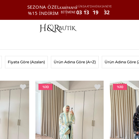
SEZONA ÖZEL
GÜN
SAAT
DAKİKA
SANİYE
KAMPANYA
03
13
19
31
%15 İNDİRİM
BİTİMİNE
Fiyata Göre (Azalan)
Ürün Adına Göre (A>Z)
Ürün Adına Göre (
%10
%10