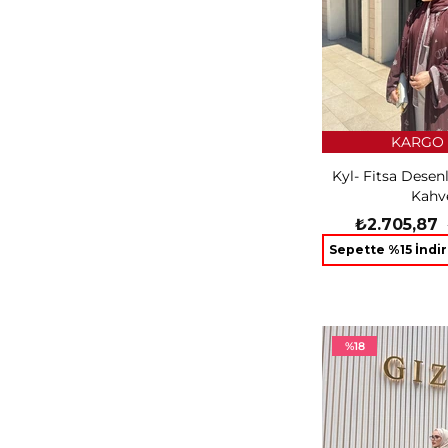
KARGO 
Kyl- Fitsa Desenl
Kahv
₺2.705,87
Sepette %15 İndi
%18