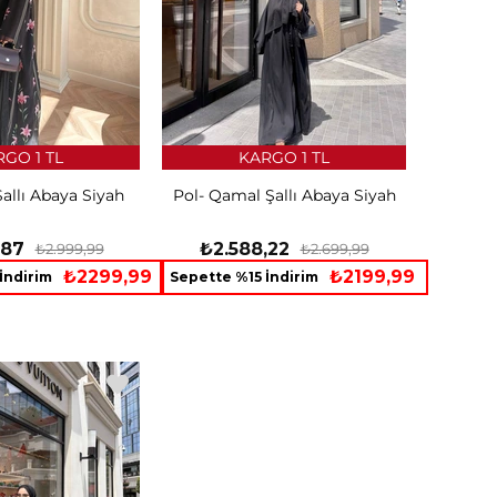
GO 1 TL
KARGO 1 TL
Şallı Abaya Siyah
Pol- Qamal Şallı Abaya Siyah
,87
₺2.588,22
₺2.999,99
₺2.699,99
₺2299,99
₺2199,99
İndirim
Sepette %15 İndirim