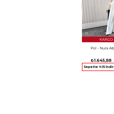
KARGO 
Pol - Nura A
₺1.645,88
Sepette %15 İndi