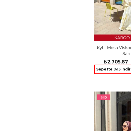
KARGO 
Kyl - Mosa Visko
Sarı
₺2.705,87
Sepette %15 İndi
%10