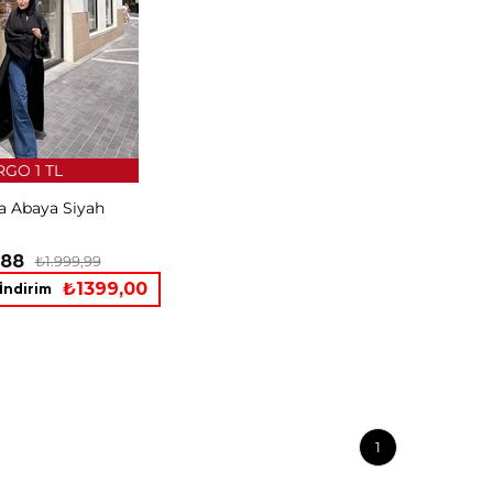
GO 1 TL
ra Abaya Siyah
,88
₺1.999,99
₺1399,00
İndirim
1