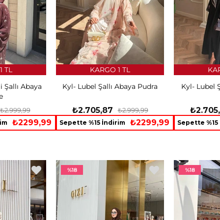
1 TL
KARGO 1 TL
KAR
i Şallı Abaya
Kyl- Lubel Şallı Abaya Pudra
Kyl- Lubel 
e
₺2.705,87
₺2.705
₺2.999,99
₺2.999,99
₺2299,99
₺2299,99
rim
Sepette %15 İndirim
Sepette %15 
%18
%18