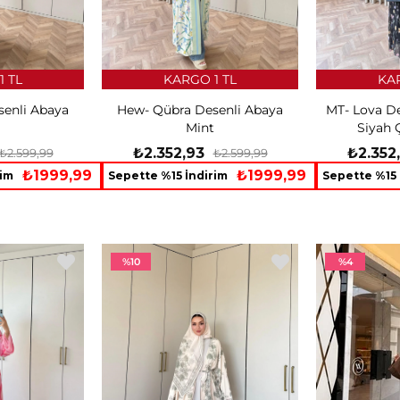
1 TL
KARGO 1 TL
KAR
enli Abaya
Hew- Qübra Desenli Abaya
MT- Lova De
Mint
Siyah 
₺2.352,93
₺2.352
₺2.599,99
₺2.599,99
₺1999,99
₺1999,99
rim
Sepette %15 İndirim
Sepette %15 
%10
%4