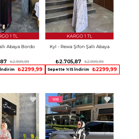
GO 1 TL
KARGO 1 TL
allı Abaya Bordo
Kyl - Rewa Şifon Şallı Abaya
,87
₺2.705,87
₺2.999,99
₺2.999,99
₺2299,99
₺2299,99
İndirim
Sepette %15 İndirim
%10