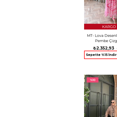
KARGO 
MT- Lova Desenli
Pembe Çizg
₺2.352,93
Sepette %15 İndi
%10