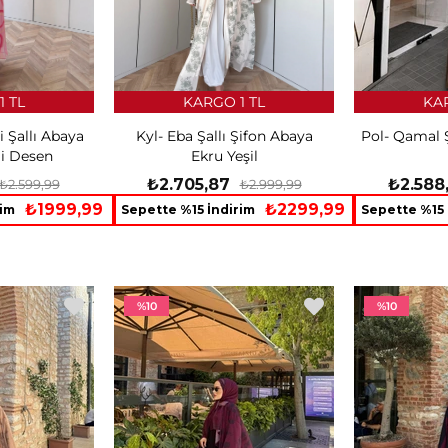
1 TL
KARGO 1 TL
KAR
 Şallı Abaya
Kyl- Eba Şallı Şifon Abaya
Pol- Qamal 
i Desen
Ekru Yeşil
₺2.705,87
₺2.588
₺2.599,99
₺2.999,99
₺1999,99
₺2299,99
rim
Sepette %15 İndirim
Sepette %15 
%10
%10