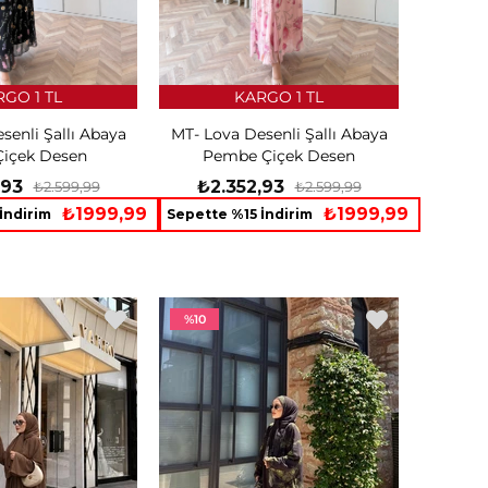
GO 1 TL
KARGO 1 TL
senli Şallı Abaya
MT- Lova Desenli Şallı Abaya
Çiçek Desen
Pembe Çiçek Desen
,93
₺2.352,93
₺2.599,99
₺2.599,99
₺1999,99
₺1999,99
İndirim
Sepette %15 İndirim
%10