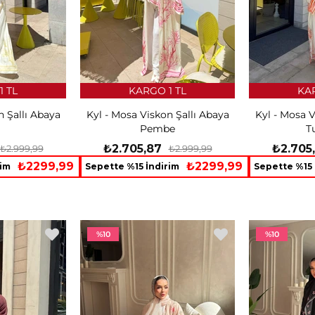
1 TL
KARGO 1 TL
KAR
n Şallı Abaya
Kyl - Mosa Viskon Şallı Abaya
Kyl - Mosa V
Pembe
T
₺2.705,87
₺2.705
₺2.999,99
₺2.999,99
₺2299,99
₺2299,99
rim
Sepette %15 İndirim
Sepette %15 
%10
%10