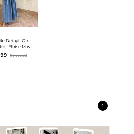
ile Detaylı Ön
Kot Elbise Mavi
,99
₺3.333,32
1