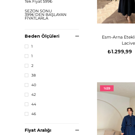
Tek Fiyat 599₺
SEZON SONU
399₺'DEN BAŞLAYAN
FİYATLARLA
HAŞEMA
Beden Ölçüleri
Esm-Arna Etekl
TEK FİYAT 399₺
Lacive
1
FIRSAT KATEGORİSİ
₺1.299,99
1
AKSESUAR
2
ELBİSE
38
TAKIM
40
ÜST GİYİM
%59
42
YELEK
44
DIŞ GİYİM
46
ALT GİYİM
TRİKO
Fiyat Aralığı