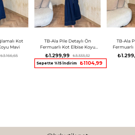
lamalı Kot
TB-Ala Pile Detaylı Ön
TB-Ala P
Koyu Mavi
Fermuarlı Kot Elbise Koyu
Fermuarlı 
Mavi
₺1.299,99
₺1.299
₺3.166,65
₺3.333,32
₺1104,99
Sepette %15 İndirim