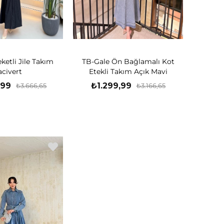
ketli Jile Takım
TB-Gale Ön Bağlamalı Kot
acivert
Etekli Takım Açık Mavi
,99
₺1.299,99
₺3.666,65
₺3.166,65