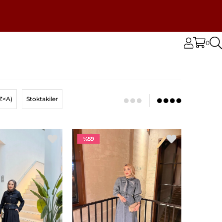
0
Z<A)
Stoktakiler
%59