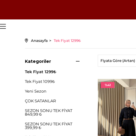
Anasayfa
Tek Fiyat 1299₺
Fiyata Göre (Artan)
Kategoriler
Tek Fiyat 1299₺
Tek Fiyat 1099₺
%41
Yeni Sezon
ÇOK SATANLAR
SEZON SONU TEK FİYAT
849,99 ₺
SEZON SONU TEK FİYAT
399,99 ₺