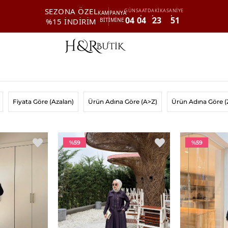
SEZONA ÖZEL
GÜN
SAAT
DAKİKA
SANİYE
KAMPANYA
04
04
23
50
%15 İNDİRİM
BİTİMİNE
Fiyata Göre (Azalan)
Ürün Adına Göre (A>Z)
Ürün Adına Göre (
%59
%59