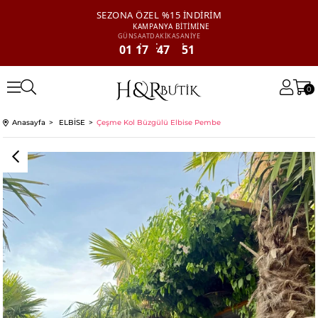
SEZONA ÖZEL
%15 İNDİRİM
KAMPANYA
BİTİMİNE
GÜN
SAAT
DAKİKA
SANİYE
01
17
47
51
0
Anasayfa
ELBİSE
Çeşme Kol Büzgülü Elbise Pembe