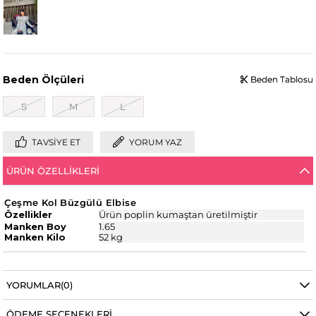
Beden Ölçüleri
Beden Tablosu
Beden Tablosu
S
M
L
TAVSIYE ET
YORUM YAZ
ÜRÜN ÖZELLIKLERI
Çeşme Kol Büzgülü Elbise
Özellikler
Ürün poplin kumaştan üretilmiştir
Manken Boy
1.65
Manken Kilo
52 kg
YORUMLAR
(0)
ÖDEME SEÇENEKLERI