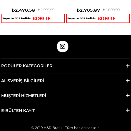
₺2.470,58
₺2.705,87
₺2.599,99
₺2.899,99
₺2099,99
₺2299,99
Sepette %15 İndirim
Sepette %15 İndirim
POPÜLER KATEGORİLER
ALIŞVERİŞ BİLGİLERİ
MÜŞTERİ HİZMETLERİ
E-BÜLTEN KAYIT
© 2019 H&R Butik - Tüm hakları saklıdır.