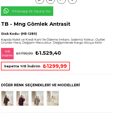
Whatsapp ile Sipariş Ver
TB - Mng Gömlek Antrasit
Stok Kodu
(HR-1280)
Kapıda Nakit ve Kredi Kartı İle Ödeme İmkanı. İademiz Yoktur, Outlet
Ürünler Hariç Değişim Mevcuttur. Değişimlerde Kargo Alıcıya Aittir.
%
15
₺1.529,40
₺1.799,99
İndirim
₺1299,99
Sepette %15 İndirim
DIĞER RENK SEÇENEKLERI VE MODELLERI