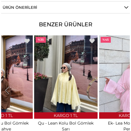
ÜRÜN ÖNERILERI
BENZER ÜRÜNLER
%35
%45
KARGO 1 TL
KARGO 1 TL
Qu - Lean Kolu Bol Gömlek
Ek- Lea Modal Gömlek
Sarı
Pembe