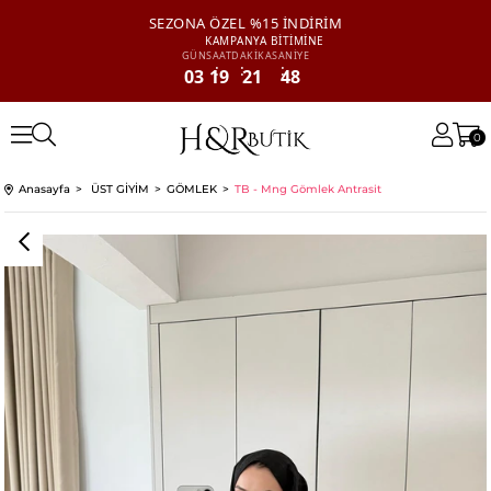
SEZONA ÖZEL
%15 İNDİRİM
KAMPANYA
BİTİMİNE
GÜN
SAAT
DAKİKA
SANİYE
03
19
21
48
0
Anasayfa
ÜST GİYİM
GÖMLEK
TB - Mng Gömlek Antrasit