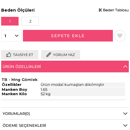
Beden Ölçüleri
Beden Tablosu
Beden Tablosu
Beden Tablosu
1
2
TAVSIYE ET
YORUM YAZ
ÜRÜN ÖZELLIKLERI
TB - Mng Gömlek
Özellikler
Ürün modal kumaştan dikilmiştir
Manken Boy
1.65
Manken Kilo
52 kg
YORUMLAR
(0)
ÖDEME SEÇENEKLERI