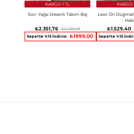
KARGO 1 TL
KARGO 
Sov- Yağe Desenli Takım Bej
Lewi Ön Düğmel
Haki
₺2.351,76
₺1.529,40
₺2.499,99
₺1999,00
Sepette %15 İndirim
Sepette %15 İndi