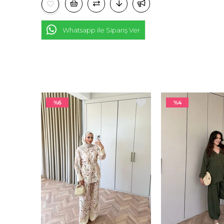
Whatsapp ile Sipariş Ver
%6
%4