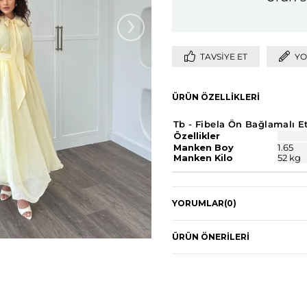
›
TAVSIYE ET
YO
ÜRÜN ÖZELLIKLERI
Tb - Fibela Ön Bağlamalı E
Özellikler
Manken Boy
1.65
Manken Kilo
52 kg
YORUMLAR
(0)
ÜRÜN ÖNERILERI