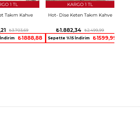
GO 1 TL
KARGO 1 TL
t Takım Kahve
Hot- Dise Keten Takım Kahve
,21
₺1.882,34
₺3.703,69
₺2.499,99
₺1888,88
₺1599,99
İndirim
Sepette %15 İndirim