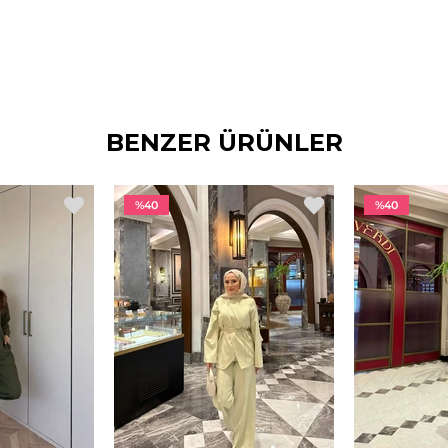
BENZER ÜRÜNLER
%40
%40