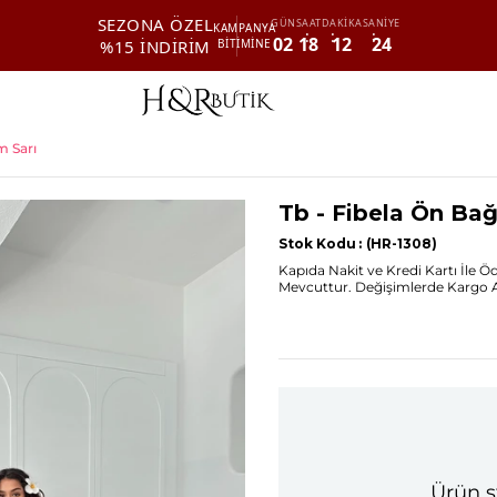
SEZONA ÖZEL
GÜN
SAAT
DAKİKA
SANİYE
KAMPANYA
02
18
12
23
%15 İNDİRİM
BİTİMİNE
m Sarı
Tb - Fibela Ön Bağ
Stok Kodu
(HR-1308)
Kapıda Nakit ve Kredi Kartı İle 
Mevcuttur. Değişimlerde Kargo Alı
Ürün s