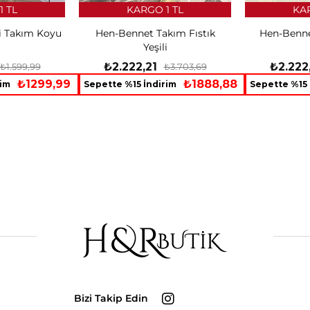
1 TL
KARGO 1 TL
KAR
i Takım Koyu
Hen-Bennet Takım Fıstık
Hen-Benne
Yeşili
₺2.222,21
₺2.222
₺1.599,99
₺3.703,69
₺1299,99
₺1888,88
rim
Sepette %15 İndirim
Sepette %15 
Bizi Takip Edin