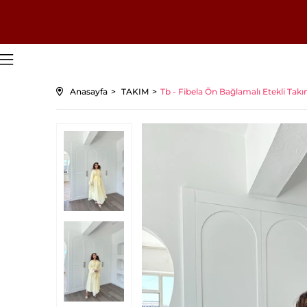
Anasayfa
TAKIM
Tb - Fibela Ön Bağlamalı Etekli Takı