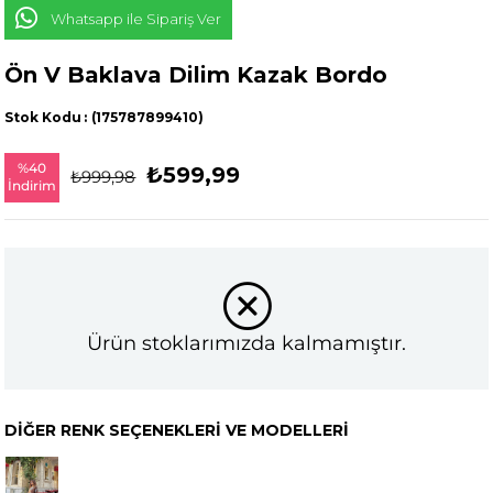
Whatsapp ile Sipariş Ver
Ön V Baklava Dilim Kazak Bordo
Stok Kodu
(175787899410)
%
40
₺599,99
₺999,98
İndirim
Ürün stoklarımızda kalmamıştır.
DIĞER RENK SEÇENEKLERI VE MODELLERI