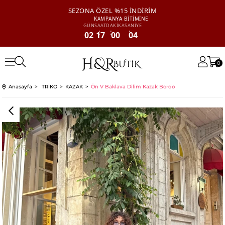
SEZONA ÖZEL
%15 İNDİRİM
KAMPANYA
BİTİMİNE
GÜN
SAAT
DAKİKA
SANİYE
02
17
00
04
0
Anasayfa
TRİKO
KAZAK
Ön V Baklava Dilim Kazak Bordo