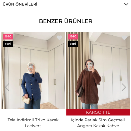
ÜRÜN ÖNERILERI
BENZER ÜRÜNLER
%40
%40
Yeni
Yeni
Ürün
Ürün
KARGO 1 TL
Tela İndirimli Triko Kazak
İçinde Parlak Sim Geçmeli
Lacivert
Angora Kazak Kahve