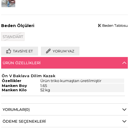
Beden Ölçüleri
Beden Tablosu
Beden Tablosu
STANDART
TAVSIYE ET
YORUM YAZ
ÜRÜN ÖZELLIKLERI
Ön V Baklava Dilim Kazak
Özellikler
Ürün triko kumaştan üretilmiştir
Manken Boy
1.65
Manken Kilo
52 kg
YORUMLAR
(0)
ÖDEME SEÇENEKLERI