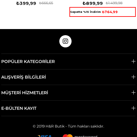
₺399,99
₺899,99
₺666,65
₺1.499,98
₺764,99
Sepette %15 İndirim
POPÜLER KATEGORİLER
ALIŞVERİŞ BİLGİLERİ
MÜŞTERİ HİZMETLERİ
E-BÜLTEN KAYIT
© 2019 H&R Butik - Tüm hakları saklıdır.