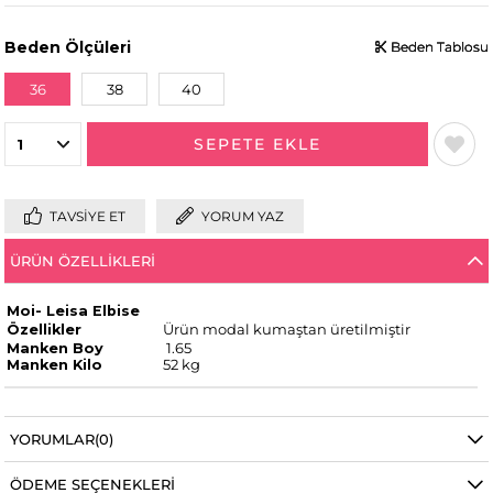
Beden Ölçüleri
Beden Tablosu
Beden Tablosu
Beden Tablosu
36
38
40
TAVSIYE ET
YORUM YAZ
ÜRÜN ÖZELLIKLERI
Moi- Leisa Elbise
Özellikler
Ürün modal kumaştan üretilmiştir
Manken Boy
1.65
Manken Kilo
52 kg
YORUMLAR
(0)
ÖDEME SEÇENEKLERI