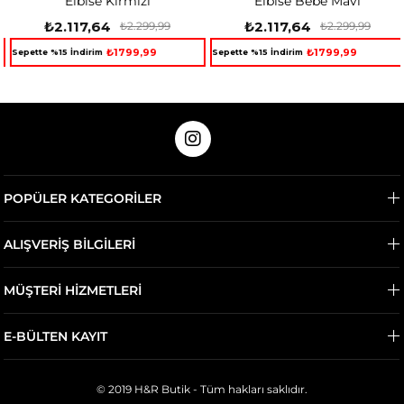
Elbise Kırmızı
Elbise Bebe Mavi
₺2.117,64
₺2.117,64
₺2.299,99
₺2.299,99
₺1799,99
₺1799,99
Sepette %15 İndirim
Sepette %15 İndirim
POPÜLER KATEGORİLER
ALIŞVERİŞ BİLGİLERİ
MÜŞTERİ HİZMETLERİ
E-BÜLTEN KAYIT
© 2019 H&R Butik - Tüm hakları saklıdır.