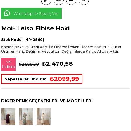
Whatsapp ile Sipariş Ver
Moi- Leisa Elbise Haki
Stok Kodu
(HR-0860)
Kapıda Nakit ve Kredi Kartı İle Ödeme İmkanı. İademiz Yoktur, Outlet
Ürünler Hariç Değişim Mevcuttur. Değişimlerde Kargo Alıcıya Aittir.
%
5
₺2.470,58
₺2.599,99
İndirim
₺2099,99
Sepette %15 İndirim
DIĞER RENK SEÇENEKLERI VE MODELLERI