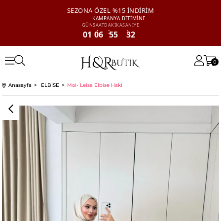
SEZONA ÖZEL
%15 İNDİRİM
KAMPANYA
BİTİMİNE
GÜN
SAAT
DAKİKA
SANİYE
01
06
55
32
0
Anasayfa
ELBİSE
Moi- Leisa Elbise Haki