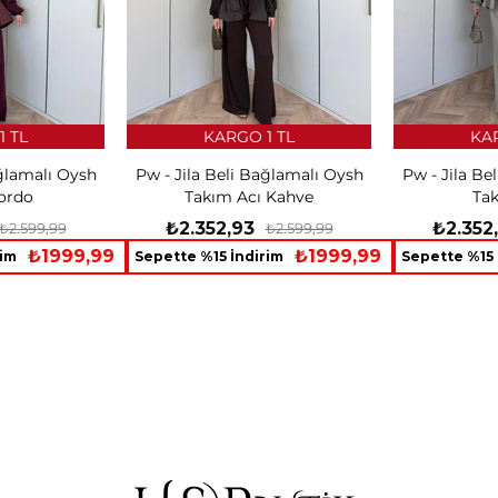
1 TL
KARGO 1 TL
KAR
ağlamalı Oysh
Pw - Jila Beli Bağlamalı Oysh
Pw - Jila Be
ordo
Takım Acı Kahve
Ta
₺2.352,93
₺2.352
₺2.599,99
₺2.599,99
₺1999,99
₺1999,99
rim
Sepette %15 İndirim
Sepette %15 