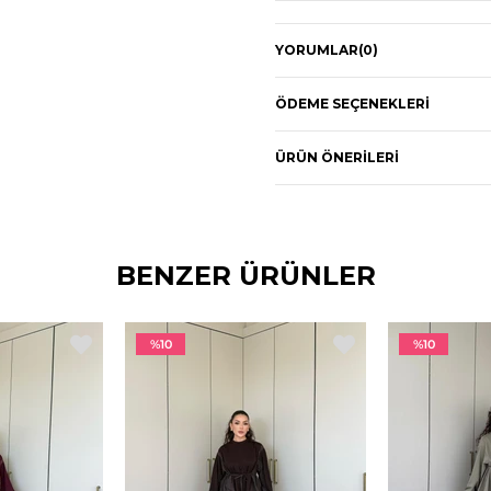
YORUMLAR
(0)
ÖDEME SEÇENEKLERI
ÜRÜN ÖNERILERI
BENZER ÜRÜNLER
%10
%10