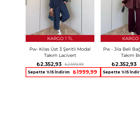
KARGO 1 TL
KARGO 
Pw- Kilas Üst 3 Şeritli Modal
Pw - Jila Beli B
Takım Lacivert
Takım B
₺2.352,93
₺2.352,93
₺2.599,99
₺1999,99
Sepette %15 İndirim
Sepette %15 İndi