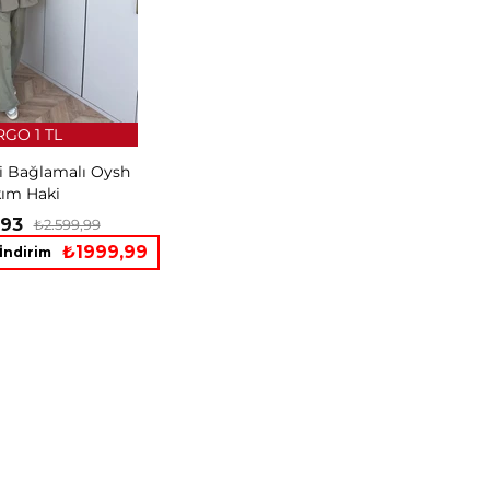
GO 1 TL
li Bağlamalı Oysh
kım Haki
,93
₺2.599,99
₺1999,99
İndirim