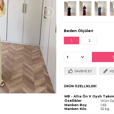
›
Beden Ölçüleri
1
2
TAVSIYE ET
YO
ÜRÜN ÖZELLIKLERI
MB - Afra Ön V Oysh Takı
Özellikler
Ürün Oy
Manken Boy
1.65
Manken Kilo
52 kg