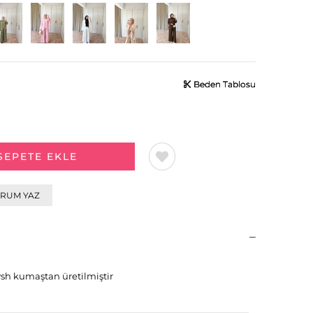
Beden Tablosu
Beden Tablosu
Beden Tablosu
RUM YAZ
m
sh kumaştan üretilmiştir