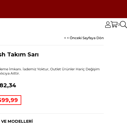
0
< < Önceki Sayfaya Dön
sh Takım Sarı
Ödeme İmkanı. İademiz Yoktur, Outlet Ürünler Hariç Değişim
cıya Aittir.
82,34
599,99
 VE MODELLERI