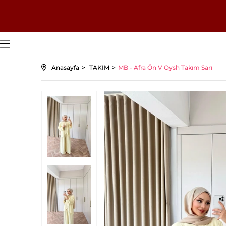
Anasayfa
TAKIM
MB - Afra Ön V Oysh Takım Sarı