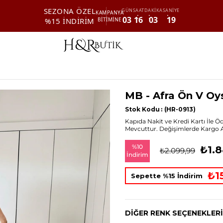
SEZONA ÖZEL
GÜN
SAAT
DAKİKA
SANİYE
KAMPANYA
03
16
03
18
%15 İNDİRİM
BİTİMİNE
MB - Afra Ön V Oy
Stok Kodu
(HR-0913)
Kapıda Nakit ve Kredi Kartı İle 
Mevcuttur. Değişimlerde Kargo Alı
%
10
₺1.8
₺2.099,99
İndirim
₺1
Sepette %15 İndirim
DIĞER RENK SEÇENEKLERI