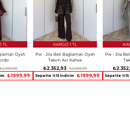
1 TL
KARGO 1 TL
KAR
ağlamalı Oysh
Pw - Jila Beli Bağlamalı Oysh
Pw - Jila Be
ordo
Takım Acı Kahve
Ta
₺2.352,93
₺2.352
₺2.599,99
₺2.599,99
₺1999,99
₺1999,99
rim
Sepette %15 İndirim
Sepette %15 