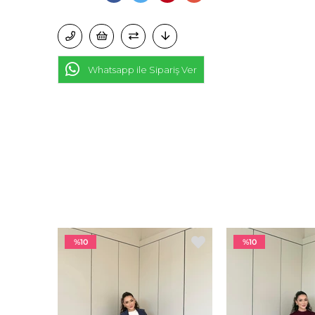
Whatsapp ile Sipariş Ver
%10
%10