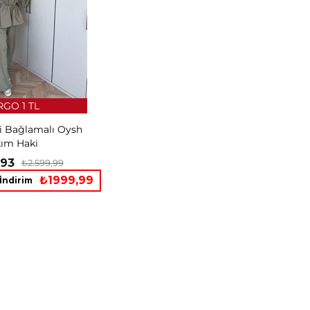
GO 1 TL
li Bağlamalı Oysh
kım Haki
,93
₺2.599,99
₺1999,99
İndirim