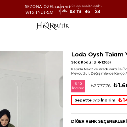
SEZONA ÖZEL
GÜN
SAAT
DAKİKA
SANİYE
KAMPANYA
03
13
46
23
%15 İNDİRİM
BİTİMİNE
Loda Oysh Takım Y
Stok Kodu
(HR-1265)
Kapıda Nakit ve Kredi Kartı İle 
Mevcuttur. Değişimlerde Kargo Alı
%
40
₺1.6
₺2.777,76
İndirim
₺1
Sepette %15 İndirim
DIĞER RENK SEÇENEKLERI