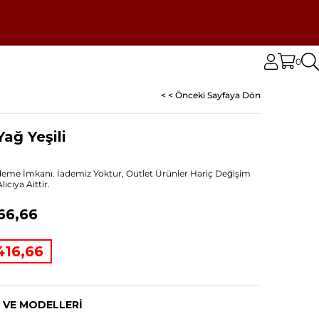
0
< < Önceki Sayfaya Dön
ağ Yeşili
Ödeme İmkanı. İademiz Yoktur, Outlet Ürünler Hariç Değişim
cıya Aittir.
66,66
416,66
 VE MODELLERI