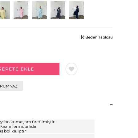
Beden Tablosu
Beden Tablosu
Beden Tablosu
RUM YAZ
ysho kumaştan üretilmiştir
 kısmı fermuarlıdır
aş bol kalıptır