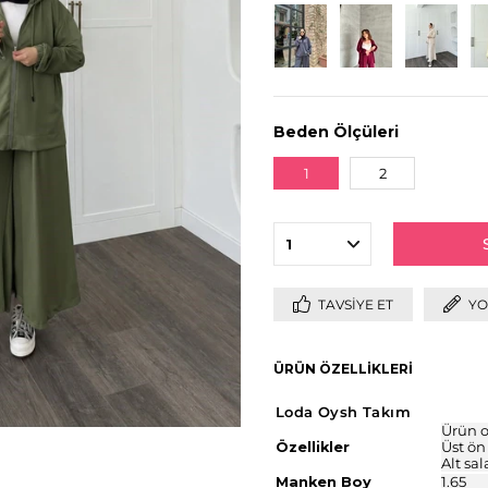
Beden Ölçüleri
1
2
TAVSIYE ET
YO
ÜRÜN ÖZELLIKLERI
Loda Oysh Takım
Ürün o
Özellikler
Üst ön
Alt sal
Manken Boy
1.65