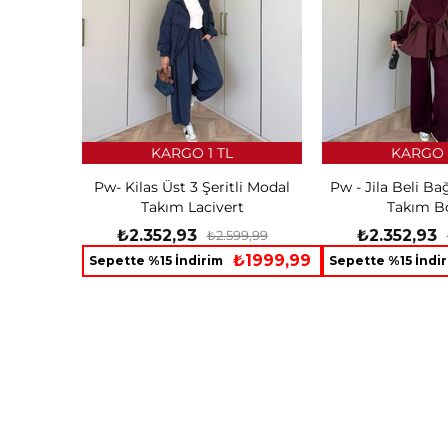
KARGO 1 TL
KARGO 
Pw- Kilas Üst 3 Şeritli Modal
Pw - Jila Beli B
Takım Lacivert
Takım B
₺2.352,93
₺2.352,93
₺2.599,99
₺1999,99
Sepette %15 İndirim
Sepette %15 İndi