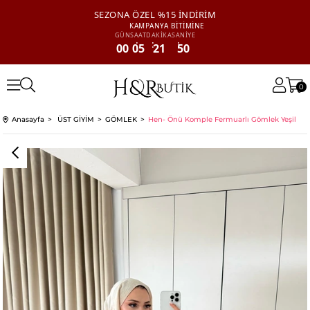
SEZONA ÖZEL
%15 İNDİRİM
KAMPANYA
BİTİMİNE
GÜN
SAAT
DAKİKA
SANİYE
00
05
21
50
0
Anasayfa
ÜST GİYİM
GÖMLEK
Hen- Önü Komple Fermuarlı Gömlek Yeşil