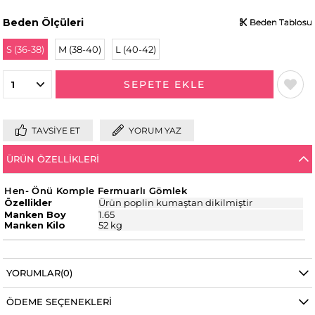
Beden Ölçüleri
Beden Tablosu
Beden Tablosu
Beden Tablosu
S (36-38)
M (38-40)
L (40-42)
TAVSIYE ET
YORUM YAZ
ÜRÜN ÖZELLIKLERI
Hen- Önü Komple Fermuarlı Gömlek
Özellikler
Ürün poplin kumaştan dikilmiştir
Manken Boy
1.65
Manken Kilo
52 kg
YORUMLAR
(0)
ÖDEME SEÇENEKLERI