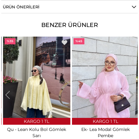
ÜRÜN ÖNERILERI
BENZER ÜRÜNLER
%35
%45
KARGO 1 TL
KARGO 1 TL
Qu - Lean Kolu Bol Gömlek
Ek- Lea Modal Gömlek
Sarı
Pembe