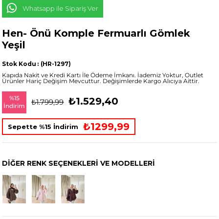
Whatsapp ile Sipariş Ver
Hen- Önü Komple Fermuarlı Gömlek
Yeşil
Stok Kodu
(HR-1297)
Kapıda Nakit ve Kredi Kartı İle Ödeme İmkanı. İademiz Yoktur, Outlet
Ürünler Hariç Değişim Mevcuttur. Değişimlerde Kargo Alıcıya Aittir.
%
15
₺1.529,40
₺1.799,99
İndirim
₺1299,99
Sepette %15 İndirim
DIĞER RENK SEÇENEKLERI VE MODELLERI