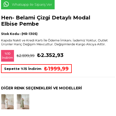
Whatsapp ile Sipariş Ver
Hen- Belami Çizgi Detaylı Modal
Elbise Pembe
Stok Kodu
(HR-1305)
Kapıda Nakit ve Kredi Kartı İle Ödeme İmkanı. İademiz Yoktur, Outlet
Ürünler Hariç Değişim Mevcuttur. Değişimlerde Kargo Alıcıya Aittir.
%
10
₺2.352,93
₺2.599,99
İndirim
₺1999,99
Sepette %15 İndirim
DIĞER RENK SEÇENEKLERI VE MODELLERI