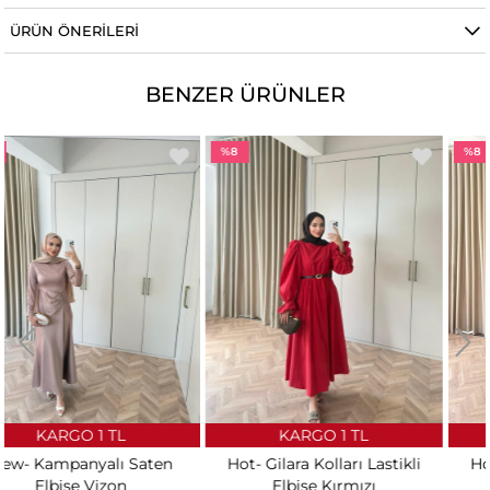
ÜRÜN ÖNERILERI
BENZER ÜRÜNLER
%8
%8
KARGO 1 TL
KARGO 1 TL
Hot- Gilara Kolları Lastikli
Hot- Gilara Kolları Lastikli
Elbise Kırmızı
Elbise Bebe Mavi