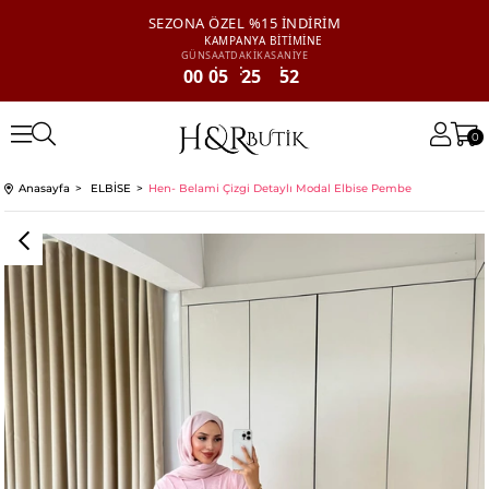
SEZONA ÖZEL
%15 İNDİRİM
KAMPANYA
BİTİMİNE
GÜN
SAAT
DAKİKA
SANİYE
00
05
25
52
0
Anasayfa
ELBİSE
Hen- Belami Çizgi Detaylı Modal Elbise Pembe