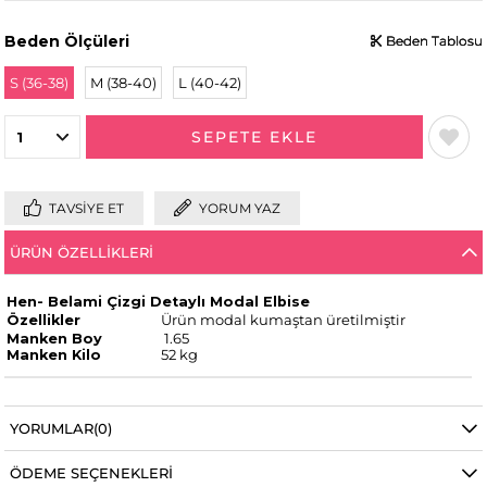
Beden Ölçüleri
Beden Tablosu
Beden Tablosu
Beden Tablosu
S (36-38)
M (38-40)
L (40-42)
TAVSIYE ET
YORUM YAZ
ÜRÜN ÖZELLIKLERI
Hen- Belami Çizgi Detaylı Modal Elbise
Özellikler
Ürün modal kumaştan üretilmiştir
Manken Boy
1.65
Manken Kilo
52 kg
YORUMLAR
(0)
ÖDEME SEÇENEKLERI