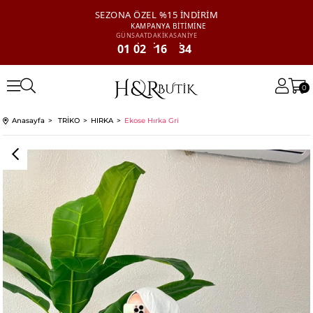
SEZONA ÖZEL
%15 İNDİRİM
KAMPANYA
BİTİMİNE
GÜN
SAAT
DAKİKA
SANİYE
01
02
16
34
0
Anasayfa
TRİKO
HIRKA
Ekose Hırka Gri