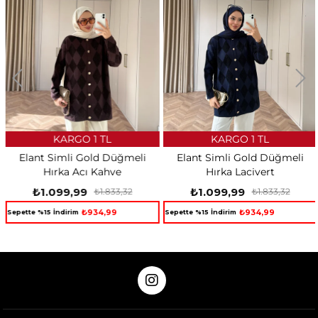
KARGO 1 TL
KARGO 1 TL
Elant Simli Gold Düğmeli
Elant Simli Gold Düğmeli
Hırka Acı Kahve
Hırka Lacivert
₺1.099,99
₺1.099,99
₺1.833,32
₺1.833,32
₺934,99
₺934,99
Sepette %15 İndirim
Sepette %15 İndirim