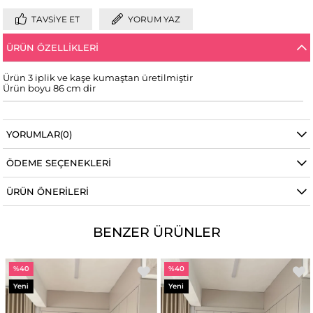
TAVSIYE ET
YORUM YAZ
ÜRÜN ÖZELLIKLERI
Ürün 3 iplik ve kaşe kumaştan üretilmiştir
Ürün boyu 86 cm dir
YORUMLAR
(0)
ÖDEME SEÇENEKLERI
ÜRÜN ÖNERILERI
BENZER ÜRÜNLER
%40
%40
Yeni
Yeni
Ürün
Ürün