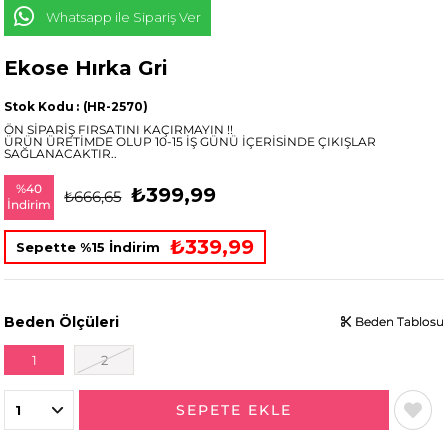
Whatsapp ile Sipariş Ver
Ekose Hırka Gri
Stok Kodu
(HR-2570)
ÖN SİPARİŞ FIRSATINI KAÇIRMAYIN !!
ÜRÜN ÜRETİMDE OLUP 10-15 İŞ GÜNÜ İÇERİSİNDE ÇIKIŞLAR
SAĞLANACAKTIR..
%
40
₺399,99
₺666,65
İndirim
₺339,99
Sepette %15 İndirim
Beden Ölçüleri
Beden Tablosu
Beden Tablosu
1
2