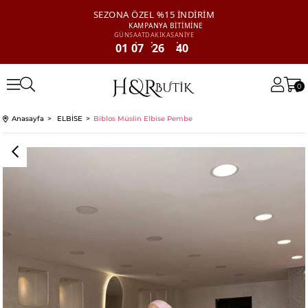
SEZONA ÖZEL
%15 İNDİRİM
KAMPANYA
BİTİMİNE
GÜN
SAAT
DAKİKA
SANİYE
01
07
26
40
0
Anasayfa
ELBİSE
Biblos Müslin Elbise Pembe