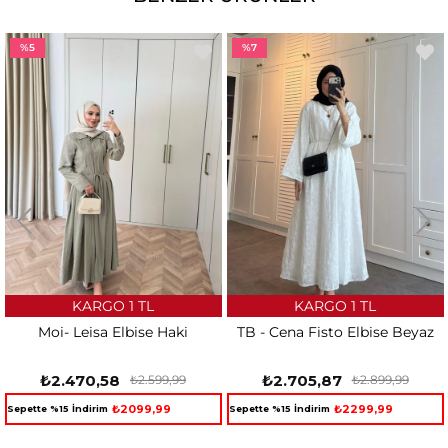
%5
%7
KARGO 1 TL
KARGO 1 TL
Moi- Leisa Elbise Haki
TB - Cena Fisto Elbise Beyaz
₺2.470,58
₺2.705,87
₺2.599,99
₺2.899,99
₺2099,99
₺2299,99
Sepette %15 İndirim
Sepette %15 İndirim