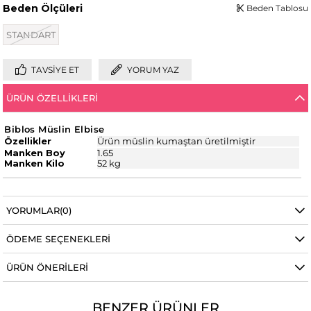
Beden Ölçüleri
Beden Tablosu
STANDART
TAVSIYE ET
YORUM YAZ
ÜRÜN ÖZELLIKLERI
Biblos Müslin Elbise
Özellikler
Ürün müslin kumaştan üretilmiştir
Manken Boy
1.65
Manken Kilo
52 kg
YORUMLAR
(0)
ÖDEME SEÇENEKLERI
ÜRÜN ÖNERILERI
BENZER ÜRÜNLER