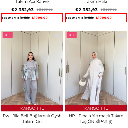
Takım Acı Kahve
Takım Haki
₺2.352,93
₺2.352,93
₺2.599,99
₺2.599,99
₺1999,99
₺1999,99
Sepette %15 İndirim
Sepette %15 İndirim
%10
%12
KARGO 1 TL
KARGO 1 TL
Pw - Jila Beli Bağlamalı Oysh
HR - Perala Yırtmaçlı Takım
Takım Gri
Taş(ÖN SİPARİŞ)