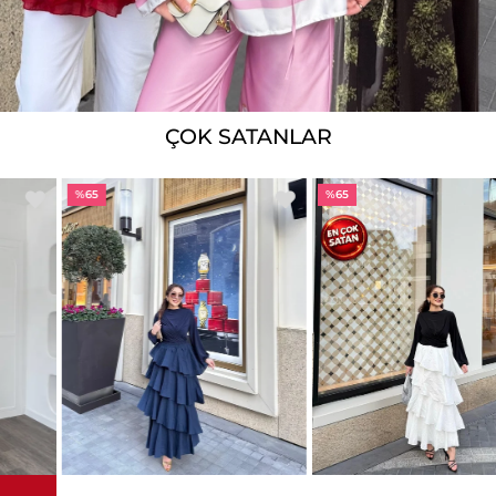
ÇOK SATANLAR
%65
%65