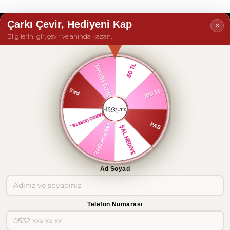
Çarkı Çevir, Hediyeni Kap
✕
Bilgilerini gir, çevir ve anında kazan.
POPÜLER KATEGORİLER
ALIŞVERİŞ BİLGİLERİ
MÜŞTERİ HİZMETLERİ
E-BÜLTEN KAYIT
Ad Soyad
© 2019 H&R Butik - Tüm hakları saklıdır.
Telefon Numarası