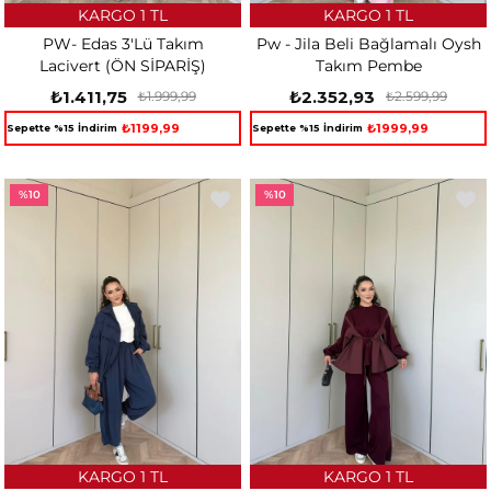
KARGO 1 TL
KARGO 1 TL
PW- Edas 3'Lü Takım
Pw - Jila Beli Bağlamalı Oysh
Lacivert (ÖN SİPARİŞ)
Takım Pembe
₺1.411,75
₺2.352,93
₺1.999,99
₺2.599,99
₺1199,99
₺1999,99
Sepette %15 İndirim
Sepette %15 İndirim
%10
%10
KARGO 1 TL
KARGO 1 TL